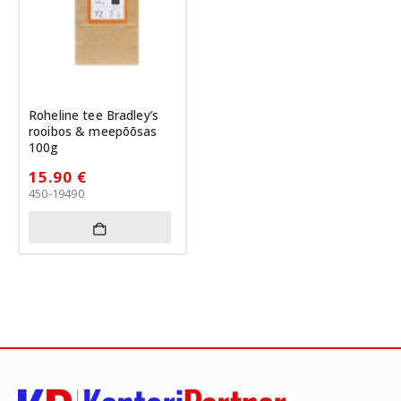
Roheline tee Bradley’s
rooibos & meepõõsas
100g
15.90
€
450-19490