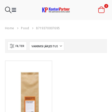
0
Home
Pood
8719370007695
FILTER