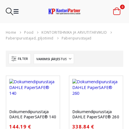
0
Home
Pood
KONTORITEHNIKA JA ARVUTITARVIKUD
Paberipurustajad, giljotiinid
Paberipurustajad
FILTER
Dokumendipurustaja
Dokumendipurustaja
DAHLE PaperSAFE® 140
DAHLE PaperSAFE® 260
144.19
€
338.84
€