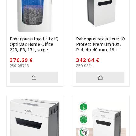
Paberipurustaja Leitz IQ
Paberipurustaja Leitz IQ
OptiMax Home Office
Protect Premium 10X,
225, P5, 15L, valge
P-4, 4 x 40 mm, 18 l
376.69
€
342.64
€
250-08948
250-08141