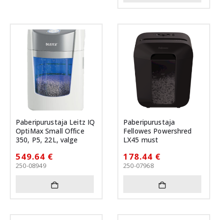
Paberipurustaja Leitz IQ
Paberipurustaja
OptiMax Small Office
Fellowes Powershred
350, P5, 22L, valge
LX45 must
549.64
€
178.44
€
250-08949
250-07968