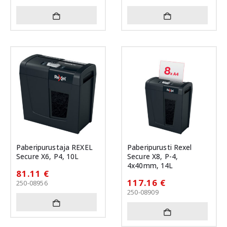
Paberipurustaja REXEL
Paberipurusti Rexel
Secure X6, P4, 10L
Secure X8, P-4,
4x40mm, 14L
81.11
€
117.16
€
250-08956
250-08909