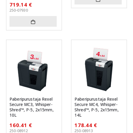
719.14
€
250-07930
Paberipurustaja Rexel
Paberipurustaja Rexel
Secure MC3, Whisper-
Secure MC4, Whisper-
Shred™, P-5, 2x15mm,
Shred™, P-5, 2x15mm,
10L
14L
160.41
€
178.44
€
250-08912
250-08913