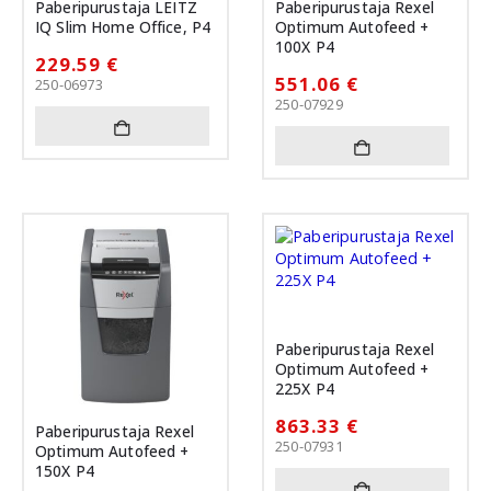
Paberipurustaja LEITZ
Paberipurustaja Rexel
IQ Slim Home Office, P4
Optimum Autofeed +
100X P4
229.59
€
551.06
€
250-06973
250-07929
Paberipurustaja Rexel
Optimum Autofeed +
225X P4
863.33
€
Paberipurustaja Rexel
250-07931
Optimum Autofeed +
150X P4