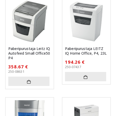
Paberipurustaja Leitz IQ
Paberipurustaja LEITZ
Autofeed Small Office50
IQ Home Office, P4, 23L
P4
194.26
€
358.67
€
250-07437
250-08631