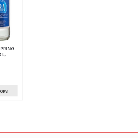
SPRING
 L,
KORVI