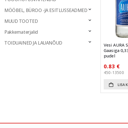
MÖÖBEL, BÜROO -JA ESITLUSSEADMED
MUUD TOOTED
Pakkematerjalid
TOIDUAINED JA LAUANÕUD
Vesi AURA 
Gaasiga 0,33
pudel
0.83
€
450-13500
LISA 