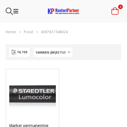
0
Home
Pood
4007817348024
FILTER
Marker permanentne