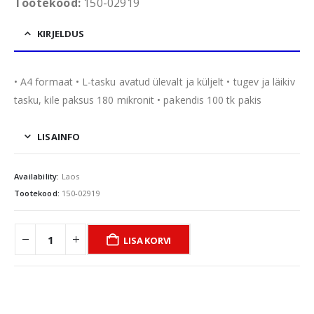
Tootekood:
150-02919
KIRJELDUS
• A4 formaat • L-tasku avatud ülevalt ja küljelt • tugev ja läikiv
tasku, kile paksus 180 mikronit • pakendis 100 tk pakis
LISAINFO
Availability:
Laos
Tootekood:
150-02919
LISA KORVI