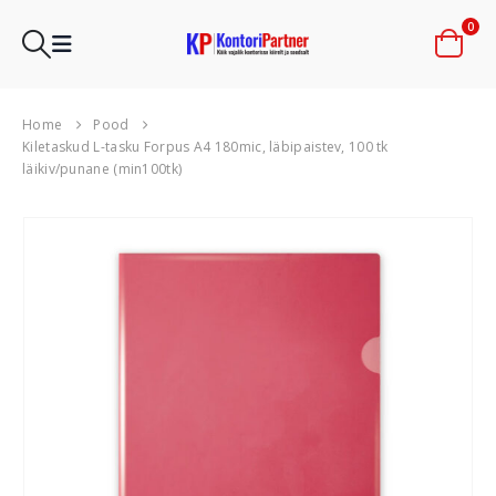
0
Home
Pood
Kiletaskud L-tasku Forpus A4 180mic, läbipaistev, 100 tk
läikiv/punane (min100tk)