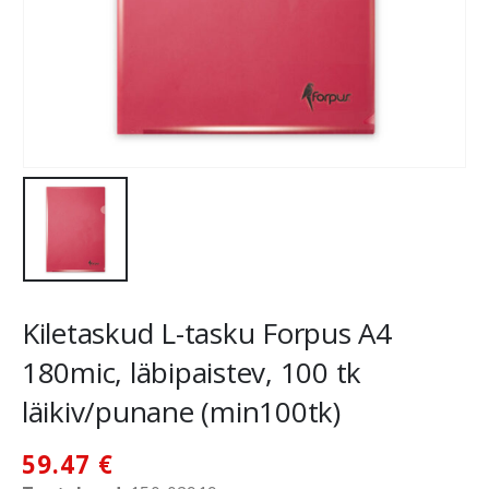
Kiletaskud L-tasku Forpus A4
180mic, läbipaistev, 100 tk
läikiv/punane (min100tk)
59.47
€